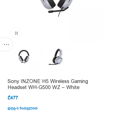
Click to enlarge
Sony INZONE H5 Wireless Gaming
Headset WH-G500 WZ – White
₾
477
დღგ-ს ჩათვლით