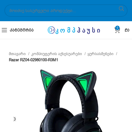
0
ᲙᲐᲢᲔᲒᲝᲠᲘᲐ
₾
0
მთავარი
კომპიუტერის აქსესუარები
ყურსასმენები
Razer RZ04-02980100-R3M1