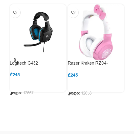
Logitech G432
Razer Kraken RZ04-
A4T
03520300-R3M1
₾
245
₾
77
₾
245
კოდი:
12667
კოდ
კოდი:
12658