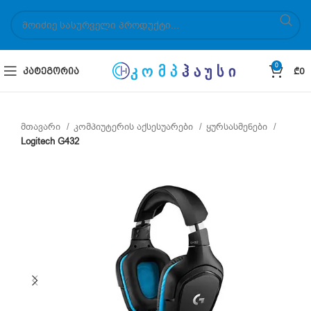
0
ᲙᲐᲢᲔᲒᲝᲠᲘᲐ
₾
0
მთავარი
კომპიუტერის აქსესუარები
ყურსასმენები
Logitech G432