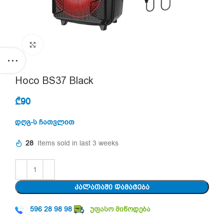
Click to enlarge
Hoco BS37 Black
₾
90
დღგ-ს ჩათვლით
28
Items sold in last 3 weeks
ᲙᲐᲚᲐᲗᲐᲨᲘ ᲓᲐᲛᲐᲢᲔᲑᲐ
596 28 98 98
უფასო მიწოდება