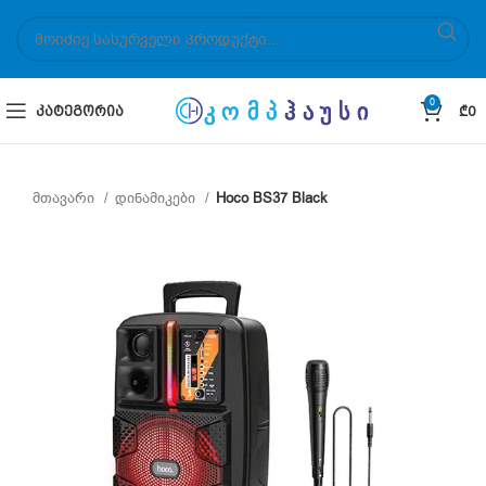
0
ᲙᲐᲢᲔᲒᲝᲠᲘᲐ
₾
0
მთავარი
დინამიკები
Hoco BS37 Black