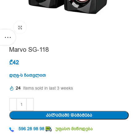
Click to enlarge
Marvo SG-118
₾
42
დღგ-ს ჩათვლით
24
Items sold in last 3 weeks
ᲙᲐᲚᲐᲗᲐᲨᲘ ᲓᲐᲛᲐᲢᲔᲑᲐ
596 28 98 98
უფასო მიწოდება