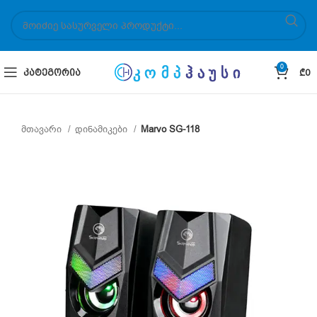
0
ᲙᲐᲢᲔᲒᲝᲠᲘᲐ
₾
0
მთავარი
დინამიკები
Marvo SG-118