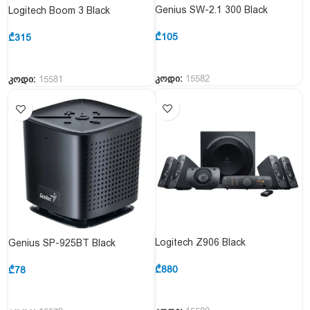
Genius SW-2.1 300 Black
Logitech Boom 3 Black
₾
105
₾
315
კოდი:
15582
კოდი:
15581
Logitech Z906 Black
Genius SP-925BT Black
₾
880
₾
78