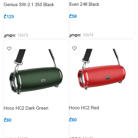
Sven 248 Black
Genius SW-2.1 350 Black
₾
58
₾
123
კოდი:
15574
კოდი:
15573
Hoco HC2 Red
Hoco HC2 Dark Green
₾
60
₾
60