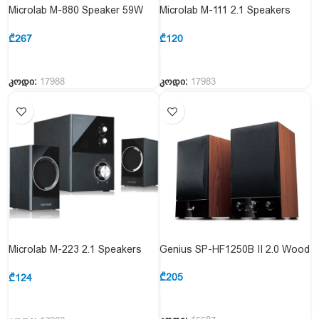
Microlab M-880 Speaker 59W
Microlab M-111 2.1 Speakers
Black
12W Black
₾
267
₾
120
კოდი:
17988
კოდი:
17983
Microlab M-223 2.1 Speakers
Genius SP-HF1250B II 2.0 Wood
17W
₾
205
₾
124