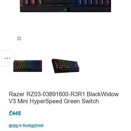
Click to enlarge
Razer RZ03-03891600-R3R1 BlackWidow
V3 Mini HyperSpeed Green Switch
₾
445
დღგ-ს ჩათვლით