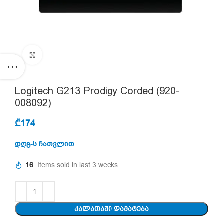
Click to enlarge
Logitech G213 Prodigy Corded (920-
008092)
₾
174
დღგ-ს ჩათვლით
16
Items sold in last 3 weeks
ᲙᲐᲚᲐᲗᲐᲨᲘ ᲓᲐᲛᲐᲢᲔᲑᲐ