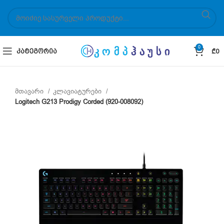
0
ᲙᲐᲢᲔᲒᲝᲠᲘᲐ
₾
0
მთავარი
კლავიატურები
Logitech G213 Prodigy Corded (920-008092)