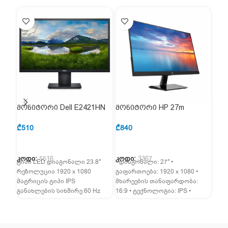
მონიტორი Dell E2421HN
მონიტორი HP 27m
მონ
23.8″ IPS FHD Black
(3WL48AA)
Gam
₾
510
₾
840
₾
1,
კოდი:
5516
კოდი:
3367
კოდ
ტიპი LED დიაგონალი 23.8″
• დიაგონალი: 27″ •
• დი
რეზოლუცია 1920 x 1080
გაფართოება: 1920 x 1080 •
გაფ
მატრიცის ტიპი IPS
მხარეების თანაფარდობა:
• მ
განახლების სიხშირე 60 Hz
16:9 • ტექნოლოგია: IPS •
16:9
რეაქციის დრო 5 მწ Touch
განათება: LED • ზედაპირი:
განა