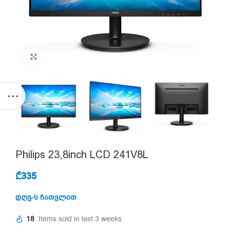
Click to enlarge
Philips 23,8inch LCD 241V8L
₾
335
დღგ-ს ჩათვლით
18
Items sold in last 3 weeks