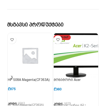
მსგავსი პროდუქტები
SOLD OUT
HP 508A Magenta(CF363A)
მონიტორი Acer
მონ
EcoDisplay K202HQLA
(3W
₾
875
(UM.IX3EE.A01)
₾
360
₾
84
კოდი:
6053
კოდი:
5629
კოდ
HP 508A Magenta(CF363A)
დისფლეი • სერია: K2 •
• დი