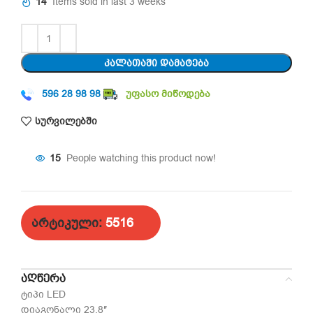
14
Items sold in last 3 weeks
ᲙᲐᲚᲐᲗᲐᲨᲘ ᲓᲐᲛᲐᲢᲔᲑᲐ
596 28 98 98
უფასო მიწოდება
სურვილებში
15
People watching this product now!
არტიკული:
5516
ᲐᲦᲬᲔᲠᲐ
ტიპი LED
დიაგონალი 23.8″