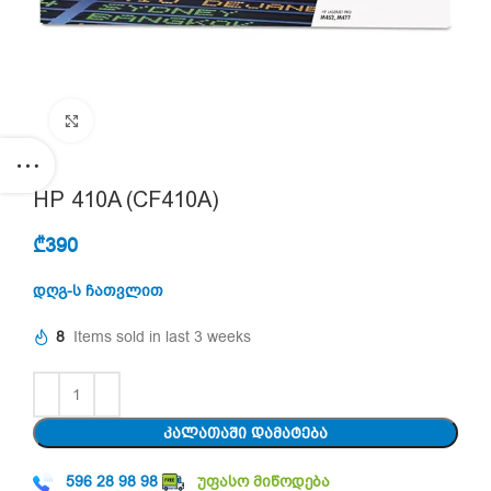
Click to enlarge
HP 410A (CF410A)
₾
390
დღგ-ს ჩათვლით
8
Items sold in last 3 weeks
ᲙᲐᲚᲐᲗᲐᲨᲘ ᲓᲐᲛᲐᲢᲔᲑᲐ
596 28 98 98
უფასო მიწოდება