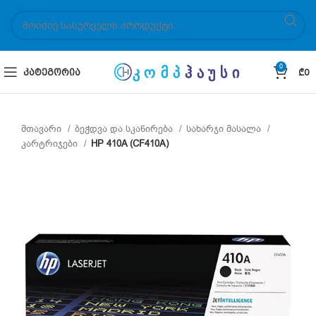
0
ᲙᲐᲢᲔᲒᲝᲠᲘᲐ
₾
0
მთავარი
ბეჭდვა და სკანირება
სახარჯი მასალა
კარტრიჯები
HP 410A (CF410A)