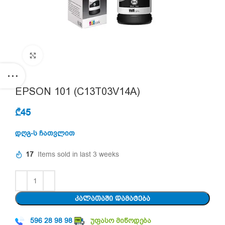
Click to enlarge
EPSON 101 (C13T03V14A)
₾
45
დღგ-ს ჩათვლით
17
Items sold in last 3 weeks
ᲙᲐᲚᲐᲗᲐᲨᲘ ᲓᲐᲛᲐᲢᲔᲑᲐ
596 28 98 98
უფასო მიწოდება