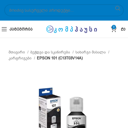
0
ᲙᲐᲢᲔᲒᲝᲠᲘᲐ
₾
0
მთავარი
ბეჭდვა და სკანირება
სახარჯი მასალა
კარტრიჯები
EPSON 101 (C13T03V14A)