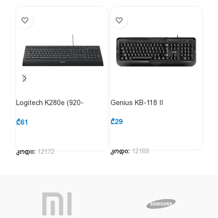
Logitech K280e (920-
Genius KB-118 II
Log
005217)
Lig
₾
29
CAR
₾
61
₾
30
Key
კოდი:
12169
კოდი:
12172
კოდ