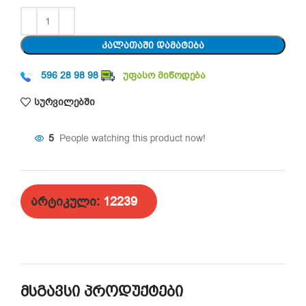
ᲙᲐᲚᲐᲗᲐᲨᲘ ᲓᲐᲛᲐᲢᲔᲑᲐ
596 28 98 98
უფასო მიწოდება
სურვილებში
5
People watching this product now!
არტიკული:
12239
მსგავსი პროდუქტები