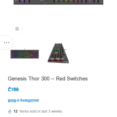
Click to enlarge
Genesis Thor 300 – Red Switches
₾
169
დღგ-ს ჩათვლით
12
Items sold in last 3 weeks