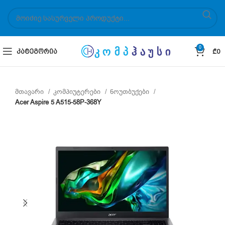
0
ᲙᲐᲢᲔᲒᲝᲠᲘᲐ
₾
0
მთავარი
კომპიუტერები
ნოუთბუქები
Acer Aspire 5 A515-58P-368Y