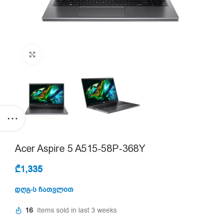
Click to enlarge
Acer Aspire 5 A515-58P-368Y
₾
1,335
დღგ-ს ჩათვლით
16
Items sold in last 3 weeks