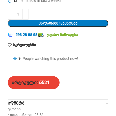
12
Items sold in last 3 weeks
ᲙᲐᲚᲐᲗᲐᲨᲘ ᲓᲐᲛᲐᲢᲔᲑᲐ
596 28 98 98
უფასო მიწოდება
სურვილებში
9
People watching this product now!
არტიკული:
5521
ᲐᲦᲬᲔᲠᲐ
ეკრანი
• დიაგონალი: 23.8″