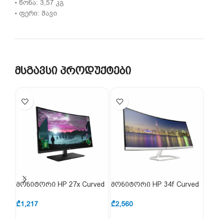
• წონა: 3,57 კგ
• ფერი: შავი
მსგავსი პროდუქტები
მონიტორი HP 27x Curved
მონიტორი HP 34f Curved
მონ
Gaming (7MW42AA)
(6JM50AA)
(2X
₾
1,217
₾
2,560
₾
58