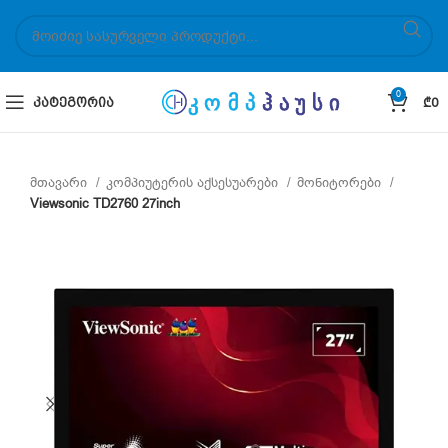
0
ᲙᲐᲢᲔᲒᲝᲠᲘᲐ
₾
0
მთავარი
კომპიუტერის აქსესუარები
მონიტორები
Viewsonic TD2760 27inch