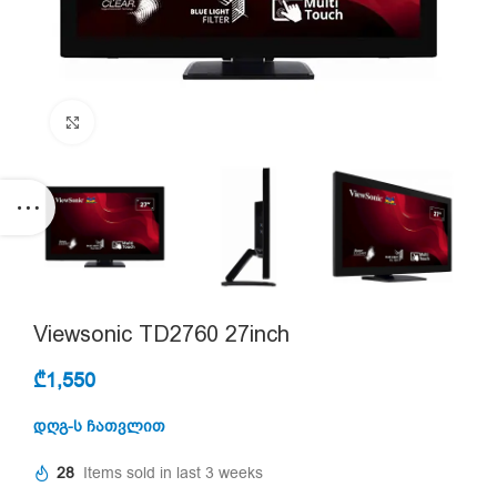
Click to enlarge
Viewsonic TD2760 27inch
₾
1,550
დღგ-ს ჩათვლით
28
Items sold in last 3 weeks