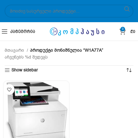
0
ᲙᲐᲢᲔᲒᲝᲠᲘᲐ
₾
0
მთავარი
პროდუქტი მონიშნულია “W1A77A”
აჩვენებს %d შედეგს
Show sidebar