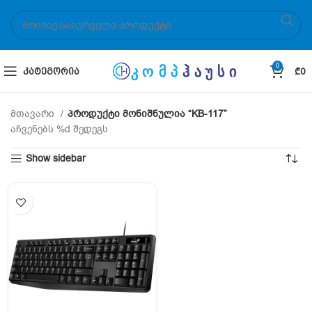
0
ᲙᲐᲢᲔᲒᲝᲠᲘᲐ
₾
0
მთავარი
პროდუქტი მონიშნულია “KB-117”
აჩვენებს %d შედეგს
Show sidebar