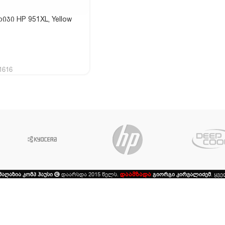
ჯი HP 951XL, Yellow
8AE)
ᲐᲗᲐᲨᲘ ᲓᲐᲛᲐᲢᲔᲑᲐ
1616
დაამზადა
მაღაზია კომპ ჰაუსი
დაარსდა 2015 წელს.
გიორგი კირვალიძემ
. ყვ