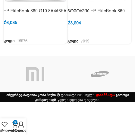
HP EliteBook 860 G10 8A4A6EA
ნოუთბუქი HP EliteBook 860
G10 818K0EA
₾
6,035
₾
3,604
კოდი:
15976
კოდი:
7019
დაამზადა
ინტერნეტ მაღაზია კომპ ჰაუსი
დაარსდა 2015 წელს.
გიორგი
კირვალიძემ
. ყველა უფლება დაცულია.
0
ურვილები
კალათა
პროფილი