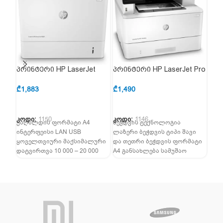
პრინტერი HP LaserJet
პრინტერი HP LaserJet Pro
პრი
Enterprise M607n (K0Q14A)
MFP M428dw (W1A31A)
MFP
₾
1,883
₾
1,490
₾
98
კოდი:
1150
კოდი:
1146
კოდ
ქაღალდის ფორმატი A4
ბეჭდვის ტექნოლოგია
ბეჭ
ინტერფეისი LAN USB
ლაზერი ბეჭდვის ტიპი შავი
ლაზ
ყოველთვიური მაქსიმალური
და თეთრი ბეჭდვის ფორმატი
ბეჭ
დატვირთვა 10 000 – 20 000
A4 განსახლება სამუშაო
გან
გვერდამდე ბეჭდვის ტიპი
მაგიდა ჩამონტაჟებული LCD
ჩამ
მონოქრომული
ფერი LCD ეკრანი სენსორული
სტრ
მოწყობილობის ტიპი
არი