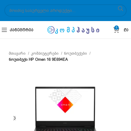
0
ᲙᲐᲢᲔᲒᲝᲠᲘᲐ
₾
0
მთავარი
კომპიუტერები
ნოუთბუქები
ნოუთბუქი HP Omen 16 9E694EA