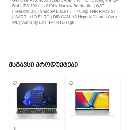
GeForce RTX 4080 12GB VRAM | 16.1 QHD Antiglare Lw
BluLt IPS 300 nits 240Hz Narrow Border flat | OST
FreeDOS 3.0 | Shadow Black FF – 1080p TNR PVCY ST
| WARR 1/1/0 EURO | DIB GAM HS HyperX Cloud II Core
WL | Warranty EXT 1+1 RTD High
მსგავსი პროდუქტები