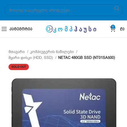
0
ᲙᲐᲢᲔᲒᲝᲠᲘᲐ
₾
0
მთავარი
კომპიუტერის ნაწილები
მყარი დისკი (HDD, SSD)
NETAC 480GB SSD (NT01SA500)
SOLD OUT