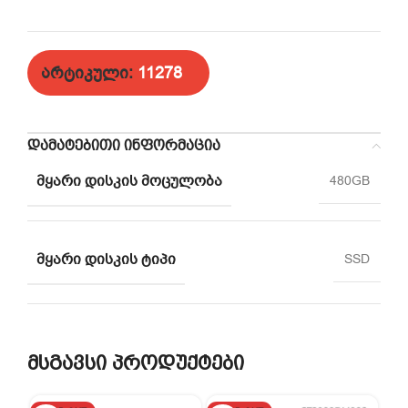
არტიკული:
11278
ᲓᲐᲛᲐᲢᲔᲑᲘᲗᲘ ᲘᲜᲤᲝᲠᲛᲐᲪᲘᲐ
ᲛᲧᲐᲠᲘ ᲓᲘᲡᲙᲘᲡ ᲛᲝᲪᲣᲚᲝᲑᲐ
480GB
ᲛᲧᲐᲠᲘ ᲓᲘᲡᲙᲘᲡ ᲢᲘᲞᲘ
SSD
მსგავსი პროდუქტები