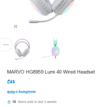
Click to enlarge
MARVO HG8959 Lumi 40 Wired Headset
₾
43
დღგ-ს ჩათვლით
10
Items sold in last 3 weeks