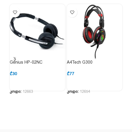
Genius HP-02NC
A4Tech G300
Raz
R3
₾
30
₾
77
₾
22
კოდი:
12663
კოდი:
12654
კოდ