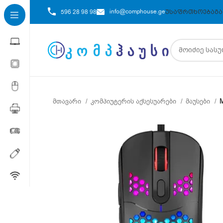
info@comphouse.ge
596 28 98 98
ᲣᲡᲐᲤᲠᲗᲮᲝᲔᲑᲐ
ᲒᲐ
მთავარი
კომპიუტერის აქსესუარები
მაუსები