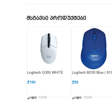
მსგავსი პროდუქტები
Logitech G305 WHITE
Logitech M330 Blue ( 91
(910-005291)
004910 )
₾
150
₾
55
ᲙᲐᲚᲐᲗᲐᲨᲘ ᲓᲐᲛᲐᲢᲔᲑᲐ
ᲙᲐᲚᲐᲗᲐᲨᲘ ᲓᲐᲛᲐᲢᲔᲑᲐ
კოდი:
13340
კოდი:
13336