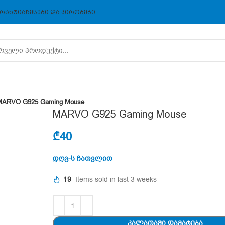
ᲠᲐᲜᲢᲘᲐ
ᲬᲔᲡᲔᲑᲘ ᲓᲐ ᲞᲘᲠᲝᲑᲔᲑᲘ
MARVO G925 Gaming Mouse
MARVO G925 Gaming Mouse
₾
40
დღგ-ს ჩათვლით
19
Items sold in last 3 weeks
ᲙᲐᲚᲐᲗᲐᲨᲘ ᲓᲐᲛᲐᲢᲔᲑᲐ