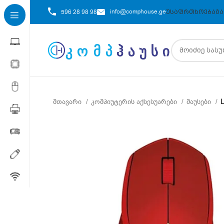
info@comphouse.ge
596 28 98 98
ᲣᲡᲐᲤᲠᲗᲮᲝᲔᲑᲐ
ᲒᲐ
მთავარი
კომპიუტერის აქსესუარები
მაუსები
L