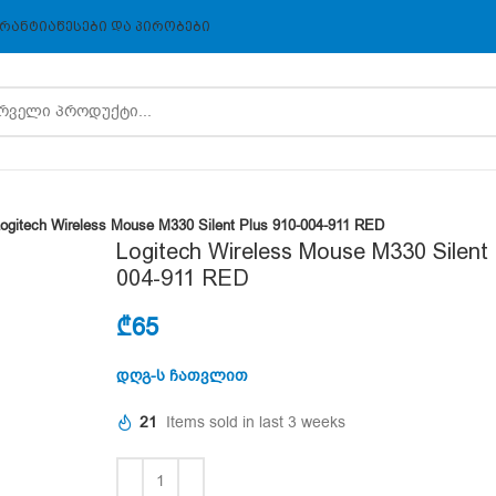
ᲠᲐᲜᲢᲘᲐ
ᲬᲔᲡᲔᲑᲘ ᲓᲐ ᲞᲘᲠᲝᲑᲔᲑᲘ
ogitech Wireless Mouse M330 Silent Plus 910-004-911 RED
Logitech Wireless Mouse M330 Silent 
004-911 RED
₾
65
დღგ-ს ჩათვლით
21
Items sold in last 3 weeks