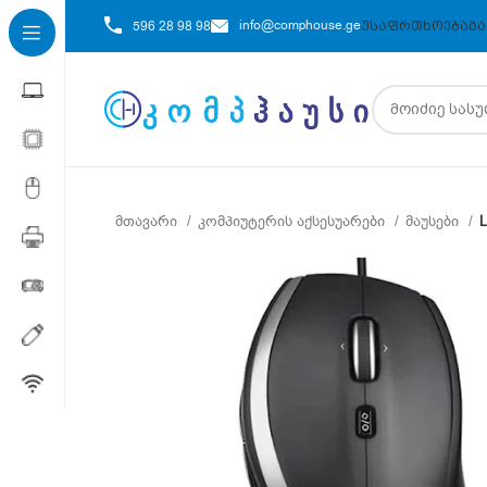
info@comphouse.ge
596 28 98 98
ᲣᲡᲐᲤᲠᲗᲮᲝᲔᲑᲐ
ᲒᲐ
მთავარი
კომპიუტერის აქსესუარები
მაუსები
L