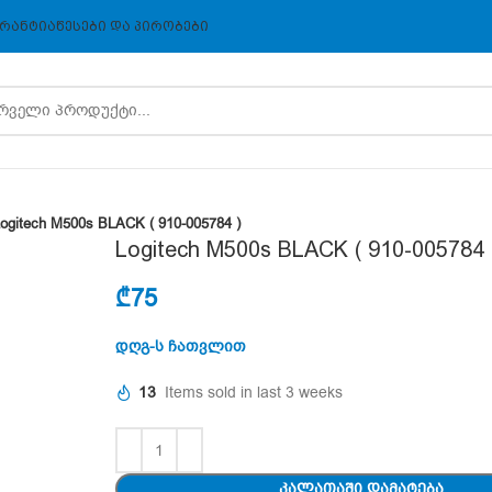
ᲠᲐᲜᲢᲘᲐ
ᲬᲔᲡᲔᲑᲘ ᲓᲐ ᲞᲘᲠᲝᲑᲔᲑᲘ
ogitech M500s BLACK ( 910-005784 )
Logitech M500s BLACK ( 910-005784 
₾
75
დღგ-ს ჩათვლით
13
Items sold in last 3 weeks
ᲙᲐᲚᲐᲗᲐᲨᲘ ᲓᲐᲛᲐᲢᲔᲑᲐ