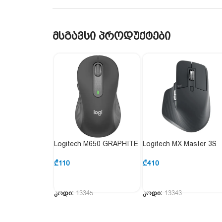
მსგავსი პროდუქტები
Logitech M650 GRAPHITE
Logitech MX Master 3S
L910-006253
GRAPHITE 910-006559
₾
110
₾
410
ᲙᲐᲚᲐᲗᲐᲨᲘ ᲓᲐᲛᲐᲢᲔᲑᲐ
ᲙᲐᲚᲐᲗᲐᲨᲘ ᲓᲐᲛᲐᲢᲔᲑᲐ
კოდი:
13345
კოდი:
13343