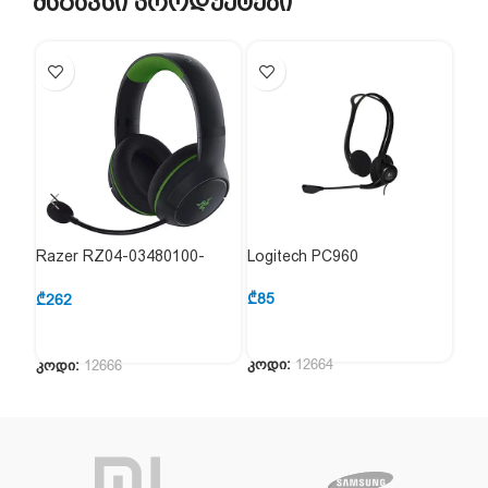
მსგავსი პროდუქტები
Razer RZ04-03480100-
Logitech PC960
Log
R3M1
₾
85
₾
29
₾
262
კოდი:
12664
კოდ
კოდი:
12666