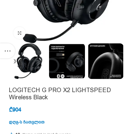
Click to enlarge
LOGITECH G PRO X2 LIGHTSPEED
Wireless Black
₾
904
დღგ-ს ჩათვლით