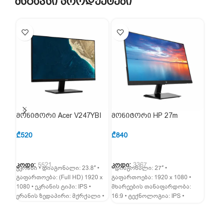
მსგავსი პროდუქტები
მონიტორი Acer V247YBI
მონიტორი HP 27m
მონ
23.8″ IPS FHD
(3WL48AA)
(6J
(UM.QV7EE.001)
₾
520
₾
840
₾
2,
კოდი:
5521
კოდი:
3367
კოდ
ეკრანი • დიაგონალი: 23.8″ •
• დიაგონალი: 27″ •
• დი
გაფართოება: (Full HD) 1920 x
გაფართოება: 1920 x 1080 •
გაფა
1080 • ეკრანის ტიპი: IPS •
მხარეების თანაფარდობა:
მხა
ერანის ზედაპირი: მქრქალი •
16:9 • ტექნოლოგია: IPS •
21:9
განათება: LED • ზედაპირი:
განა