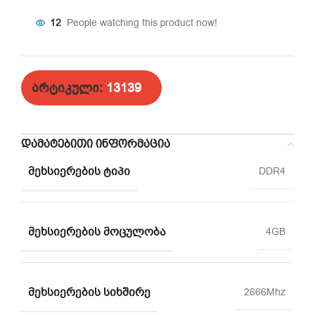
12
People watching this product now!
არტიკული:
13139
ᲓᲐᲛᲐᲢᲔᲑᲘᲗᲘ ᲘᲜᲤᲝᲠᲛᲐᲪᲘᲐ
ᲛᲔᲮᲡᲘᲔᲠᲔᲑᲘᲡ ᲢᲘᲞᲘ
DDR4
ᲛᲔᲮᲡᲘᲔᲠᲔᲑᲘᲡ ᲛᲝᲪᲣᲚᲝᲑᲐ
4GB
ᲛᲔᲮᲡᲘᲔᲠᲔᲑᲘᲡ ᲡᲘᲮᲨᲘᲠᲔ
2666Mhz