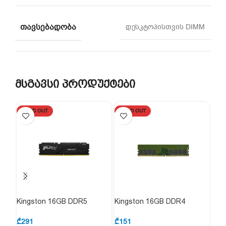
ᲗᲐᲕᲡᲔᲑᲐᲓᲝᲑᲐ
დესკტოპისთვის DIMM
მსგავსი პროდუქტები
SOLD OUT
SOLD OUT
SO
Kingston 16GB DDR5
Kingston 16GB DDR4
Kin
5200Mhz (KF552C40BB-16)
3200Mhz (KVR32N22S8/16)
560
16)
₾
291
₾
151
₾
23