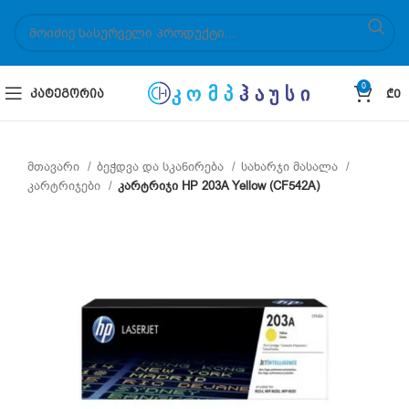
0
ᲙᲐᲢᲔᲒᲝᲠᲘᲐ
₾
0
მთავარი
ბეჭდვა და სკანირება
სახარჯი მასალა
კარტრიჯები
კარტრიჯი HP 203A Yellow (CF542A)