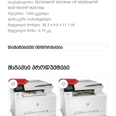
თავსებადობა: M254dw/HP M254nw/ HP M280nw/HP
M281fdn/HP M281fdw
რესურსი: 1300 გვერდი
ფიზიკური პარამეტრები
შეფუთვის ზომები: 36.3 x 9.6 x 11.1 სმ
შეფუთვის წონა: 0.75 კგ
ᲓᲐᲛᲐᲢᲔᲑᲘᲗᲘ ᲘᲜᲤᲝᲠᲛᲐᲪᲘᲐ
მსგავსი პროდუქტები
SOLD OUT
SOLD OUT
SO