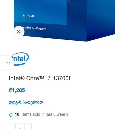
Click to enlarge
Intel® Core™ i7-13700f
₾
1,285
დღგ-ს ჩათვლით
18
Items sold in last 3 weeks