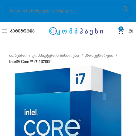
0
ᲙᲐᲢᲔᲒᲝᲠᲘᲐ
₾
0
მთავარი
კომპიუტერის ნაწილები
პროცესორები
Intel® Core™ i7-13700f