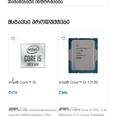
ᲓᲐᲛᲐᲢᲔᲑᲘᲗᲘ ᲘᲜᲤᲝᲠᲛᲐᲪᲘᲐ
მსგავსი პროდუქტები
Intel® Core™ I5-
Intel® Core™ I3-13100
Int
10400(Tray)
(Tray)
(Tra
₾
478
₾
386
₾
35
კოდი:
7727
კოდი:
7725
კოდ
https://ark.intel.com/content/www/us/en/ark/products/199271/intel-
i3-13100 Intel® Core i3 CPU, 3.40
i3-1
core-i5-10400-processor-12m-
GHz(up to 4.5), 4 core, 8 threads,
3.00 