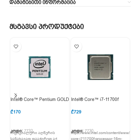
ᲓᲐᲛᲐᲢᲔᲑᲘᲗᲘ ᲘᲜᲤᲝᲠᲛᲐᲪᲘᲐ
მსგავსი პროდუქტები
Intel® Core™ Pentium GOLD
Intel® Core™ i7-11700f
Int
G7400 (Tray)
(Tray)
(Tra
₾
170
₾
729
₾
38
კოდი:
7732
კოდი:
7730
კოდ
ოფიციალური აღწერის
https://www.intel.com/content/www/us/en/
i3-1
სანახავად დააჭირეთ აქ
core-i711700f-processor-16m-
GHz(u