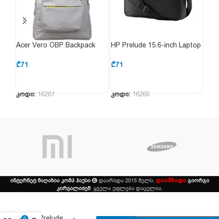
Acer Vero OBP Backpack
HP Prelude 15.6-inch Laptop
HP 
15.6
Bag
EU
₾
71
₾
71
₾
66
კოდი:
16267
კოდი:
16266
კოდ
დაამზადა
ინტერნეტ მაღაზია კომპ ჰაუსი
დაარსდა 2015 წელს.
გიორგი
კირვალიძემ
. ყველა უფლება დაცულია.
HP
Prelude
0