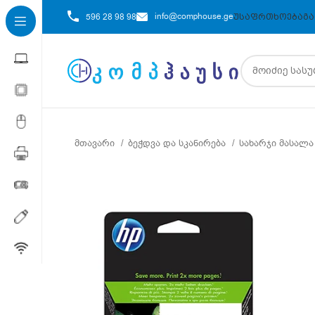
info@comphouse.ge
596 28 98 98
ᲣᲡᲐᲤᲠᲗᲮᲝᲔᲑᲐ
ᲒᲐ
მთავარი
ბეჭდვა და სკანირება
სახარჯი მასალ