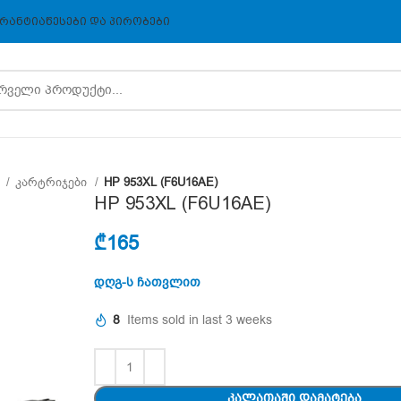
ᲠᲐᲜᲢᲘᲐ
ᲬᲔᲡᲔᲑᲘ ᲓᲐ ᲞᲘᲠᲝᲑᲔᲑᲘ
ა
კარტრიჯები
HP 953XL (F6U16AE)
HP 953XL (F6U16AE)
₾
165
დღგ-ს ჩათვლით
8
Items sold in last 3 weeks
ᲙᲐᲚᲐᲗᲐᲨᲘ ᲓᲐᲛᲐᲢᲔᲑᲐ