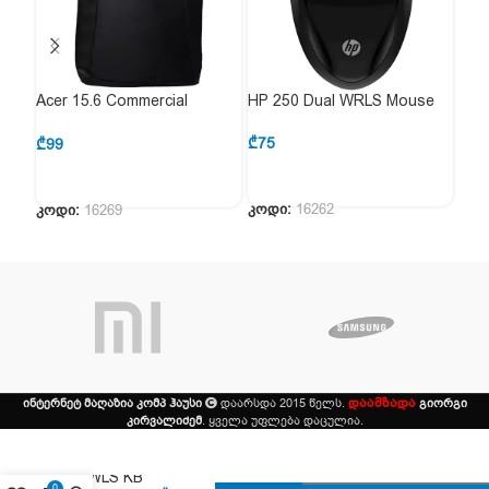
Acer 15.6 Commercial
HP 250 Dual WRLS Mouse
HP 
Backpack Black
Lap
₾
75
₾
99
₾
15
კოდი:
16262
კოდი:
16269
კოდ
დაამზადა
ინტერნეტ მაღაზია კომპ ჰაუსი
დაარსდა 2015 წელს.
გიორგი
კირვალიძემ
. ყველა უფლება დაცულია.
HP 650
WLS KB
0