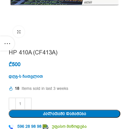
Click to enlarge
HP 410A (CF413A)
₾
500
დღგ-ს ჩათვლით
18
Items sold in last 3 weeks
ᲙᲐᲚᲐᲗᲐᲨᲘ ᲓᲐᲛᲐᲢᲔᲑᲐ
596 28 98 98
უფასო მიწოდება