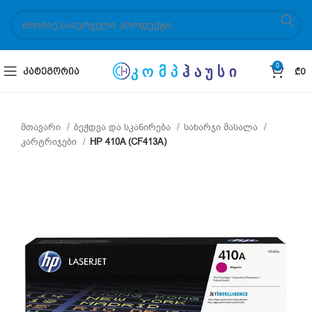
0
ᲙᲐᲢᲔᲒᲝᲠᲘᲐ
₾
0
მთავარი
ბეჭდვა და სკანირება
სახარჯი მასალა
კარტრიჯები
HP 410A (CF413A)