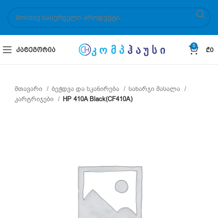
0
ᲙᲐᲢᲔᲒᲝᲠᲘᲐ
₾
0
მთავარი
ბეჭდვა და სკანირება
სახარჯი მასალა
კარტრიჯები
HP 410A Black(CF410A)