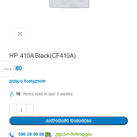
Click to enlarge
HP 410A Black(CF410A)
₾
380
დღგ-ს ჩათვლით
16
Items sold in last 3 weeks
ᲙᲐᲚᲐᲗᲐᲨᲘ ᲓᲐᲛᲐᲢᲔᲑᲐ
596 28 98 98
უფასო მიწოდება