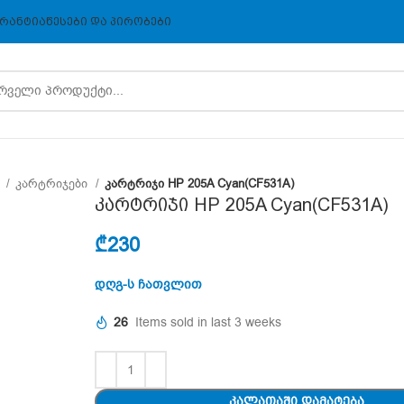
ᲠᲐᲜᲢᲘᲐ
ᲬᲔᲡᲔᲑᲘ ᲓᲐ ᲞᲘᲠᲝᲑᲔᲑᲘ
ა
კარტრიჯები
კარტრიჯი HP 205A Cyan(CF531A)
კარტრიჯი HP 205A Cyan(CF531A)
₾
230
დღგ-ს ჩათვლით
26
Items sold in last 3 weeks
ᲙᲐᲚᲐᲗᲐᲨᲘ ᲓᲐᲛᲐᲢᲔᲑᲐ