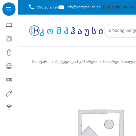
info@comphouse.ge
596 28 98 98
ᲣᲡᲐᲤᲠᲗᲮᲝᲔᲑᲐ
ᲒᲐ
მთავარი
ბეჭდვა და სკანირება
სახარჯი მასალ