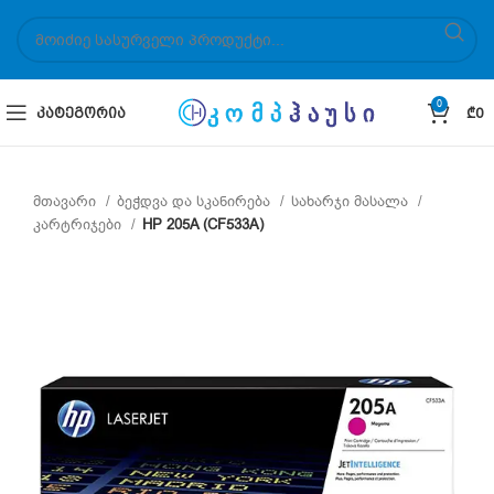
0
ᲙᲐᲢᲔᲒᲝᲠᲘᲐ
₾
0
მთავარი
ბეჭდვა და სკანირება
სახარჯი მასალა
კარტრიჯები
HP 205A (CF533A)