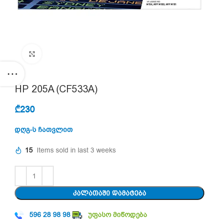
Click to enlarge
HP 205A (CF533A)
₾
230
დღგ-ს ჩათვლით
15
Items sold in last 3 weeks
ᲙᲐᲚᲐᲗᲐᲨᲘ ᲓᲐᲛᲐᲢᲔᲑᲐ
596 28 98 98
უფასო მიწოდება