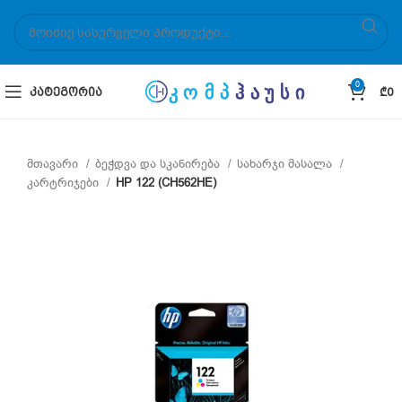
0
ᲙᲐᲢᲔᲒᲝᲠᲘᲐ
₾
0
მთავარი
ბეჭდვა და სკანირება
სახარჯი მასალა
კარტრიჯები
HP 122 (CH562HE)