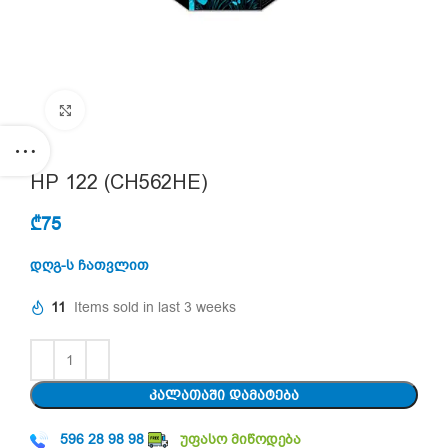
Click to enlarge
HP 122 (CH562HE)
₾
75
დღგ-ს ჩათვლით
11
Items sold in last 3 weeks
ᲙᲐᲚᲐᲗᲐᲨᲘ ᲓᲐᲛᲐᲢᲔᲑᲐ
596 28 98 98
უფასო მიწოდება