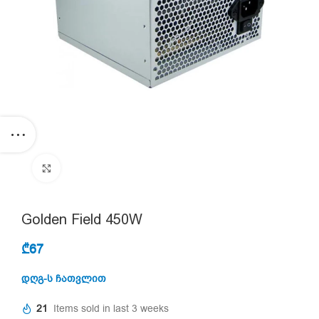
Click to enlarge
Golden Field 450W
₾
67
დღგ-ს ჩათვლით
21
Items sold in last 3 weeks