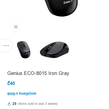
Click to enlarge
Genius ECO-8015 Iron Gray
₾
40
დღგ-ს ჩათვლით
23
Items sold in last 3 weeks