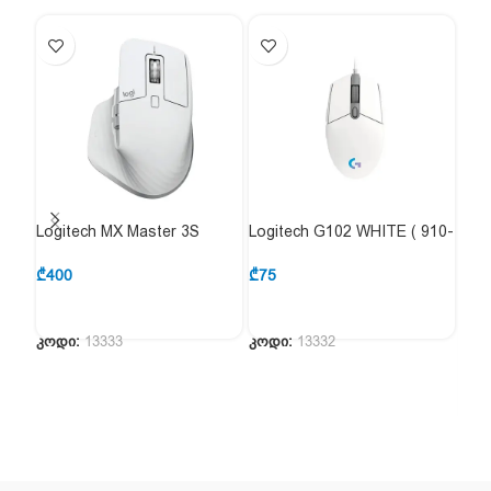
Logitech MX Master 3S
Logitech G102 WHITE ( 910-
მაუ
GREY ( 910-006560 )
005824 )
(4Q
₾
400
₾
75
₾
32
კოდი:
13333
კოდი:
13332
კოდ
მაუს
(4QM
სად
კლა
სენ