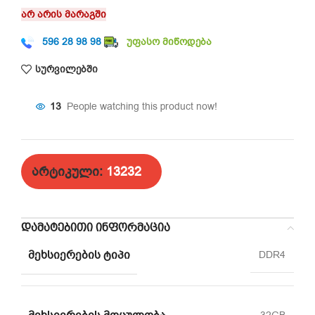
არ არის მარაგში
596 28 98 98
უფასო მიწოდება
სურვილებში
13
People watching this product now!
არტიკული:
13232
ᲓᲐᲛᲐᲢᲔᲑᲘᲗᲘ ᲘᲜᲤᲝᲠᲛᲐᲪᲘᲐ
ᲛᲔᲮᲡᲘᲔᲠᲔᲑᲘᲡ ᲢᲘᲞᲘ
DDR4