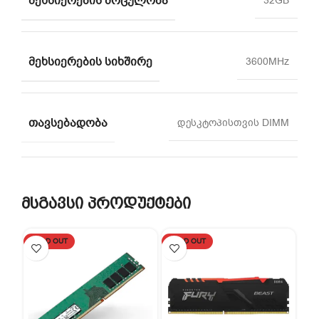
ᲛᲔᲮᲡᲘᲔᲠᲔᲑᲘᲡ ᲛᲝᲪᲣᲚᲝᲑᲐ
32GB
ᲛᲔᲮᲡᲘᲔᲠᲔᲑᲘᲡ ᲡᲘᲮᲨᲘᲠᲔ
3600MHz
ᲗᲐᲕᲡᲔᲑᲐᲓᲝᲑᲐ
დესკტოპისთვის DIMM
მსგავსი პროდუქტები
SOLD OUT
SOLD OUT
SO