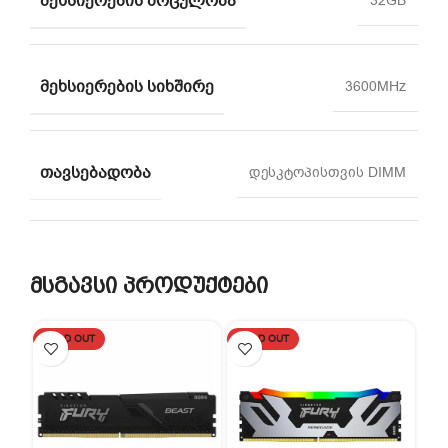
ᲛᲔᲮᲡᲘᲔᲠᲔᲑᲘᲡ ᲛᲝᲪᲣᲚᲝᲑᲐ
32GB
ᲛᲔᲮᲡᲘᲔᲠᲔᲑᲘᲡ ᲡᲘᲮᲨᲘᲠᲔ
3600MHz
ᲗᲐᲕᲡᲔᲑᲐᲓᲝᲑᲐ
დესკტოპისთვის DIMM
მსგავსი პროდუქტები
SOLD OUT
SOLD OUT
SO