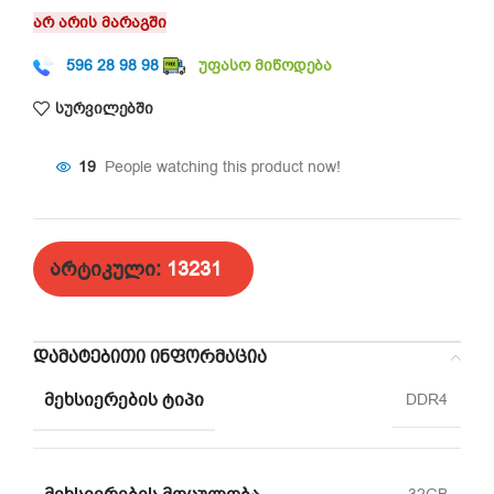
არ არის მარაგში
596 28 98 98
უფასო მიწოდება
სურვილებში
19
People watching this product now!
არტიკული:
13231
ᲓᲐᲛᲐᲢᲔᲑᲘᲗᲘ ᲘᲜᲤᲝᲠᲛᲐᲪᲘᲐ
ᲛᲔᲮᲡᲘᲔᲠᲔᲑᲘᲡ ᲢᲘᲞᲘ
DDR4