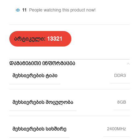
11
People watching this product now!
არტიკული:
13321
ᲓᲐᲛᲐᲢᲔᲑᲘᲗᲘ ᲘᲜᲤᲝᲠᲛᲐᲪᲘᲐ
ᲛᲔᲮᲡᲘᲔᲠᲔᲑᲘᲡ ᲢᲘᲞᲘ
DDR3
ᲛᲔᲮᲡᲘᲔᲠᲔᲑᲘᲡ ᲛᲝᲪᲣᲚᲝᲑᲐ
8GB
ᲛᲔᲮᲡᲘᲔᲠᲔᲑᲘᲡ ᲡᲘᲮᲨᲘᲠᲔ
2400MHz