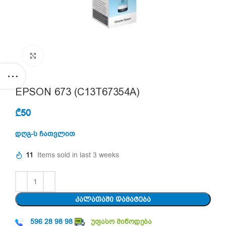
Click to enlarge
EPSON 673 (C13T67354A)
₾
50
დღგ-ს ჩათვლით
11
Items sold in last 3 weeks
ᲙᲐᲚᲐᲗᲐᲨᲘ ᲓᲐᲛᲐᲢᲔᲑᲐ
596 28 98 98
უფასო მიწოდება