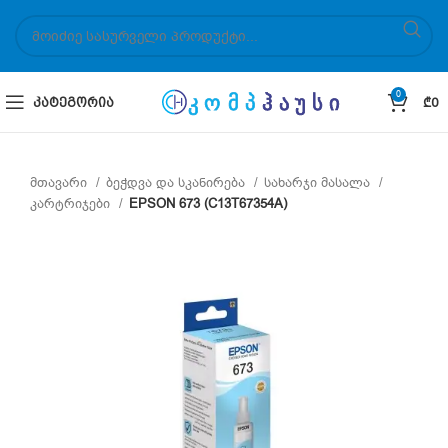
0
ᲙᲐᲢᲔᲒᲝᲠᲘᲐ
₾
0
მთავარი
ბეჭდვა და სკანირება
სახარჯი მასალა
კარტრიჯები
EPSON 673 (C13T67354A)