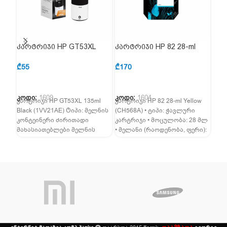
კარტრიჯი HP GT53XL
კარტრიჯი HP 82 28-ml
კარ
135ml Black (1VV21AE)
Yellow (CH568A)
Bla
₾
55
₾
170
₾
23
კოდი:
1609
კოდი:
1604
კოდ
კარტრიჯი HP GT53XL 135ml
კარტრიჯი HP 82 28-ml Yellow
კარტ
Black (1VV21AE) Ტიპი: მელნის
(CH568A) • ტიპი: ჭავლური
(CH
კონტეინერი ძირითადი
კარტრიჯი • მოცულობა: 28 მლ
კარ
მახასიათებლები მელნის
• მელანი (რაოდენობა, ფერი):
ფერ
ფერი: შავი მოცულობა: 5 მლ
1, ყვითელი
Desk
თავსებადი პრინტერის
510p
მოდელები: