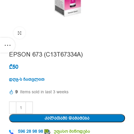
Click to enlarge
EPSON 673 (C13T67334A)
₾
50
დღგ-ს ჩათვლით
9
Items sold in last 3 weeks
ᲙᲐᲚᲐᲗᲐᲨᲘ ᲓᲐᲛᲐᲢᲔᲑᲐ
596 28 98 98
უფასო მიწოდება