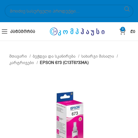
0
ᲙᲐᲢᲔᲒᲝᲠᲘᲐ
₾
0
მთავარი
ბეჭდვა და სკანირება
სახარჯი მასალა
კარტრიჯები
EPSON 673 (C13T67334A)