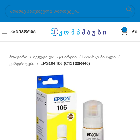
0
ᲙᲐᲢᲔᲒᲝᲠᲘᲐ
₾
0
მთავარი
ბეჭდვა და სკანირება
სახარჯი მასალა
კარტრიჯები
EPSON 106 (C13T00R440)