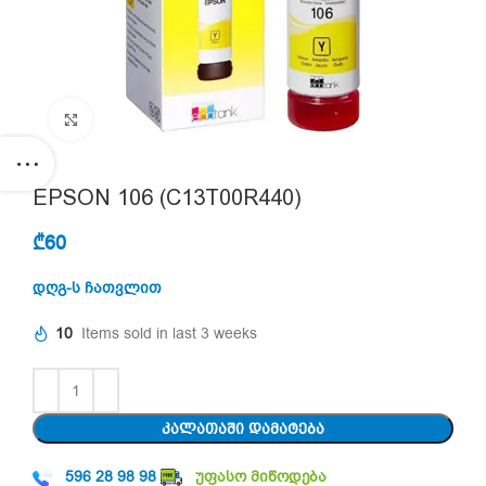
Click to enlarge
EPSON 106 (C13T00R440)
₾
60
დღგ-ს ჩათვლით
10
Items sold in last 3 weeks
ᲙᲐᲚᲐᲗᲐᲨᲘ ᲓᲐᲛᲐᲢᲔᲑᲐ
596 28 98 98
უფასო მიწოდება