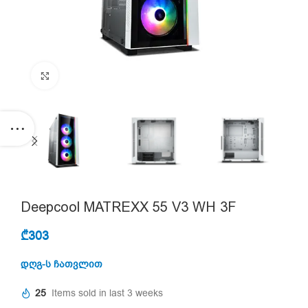
Click to enlarge
Deepcool MATREXX 55 V3 WH 3F
₾
303
დღგ-ს ჩათვლით
25
Items sold in last 3 weeks