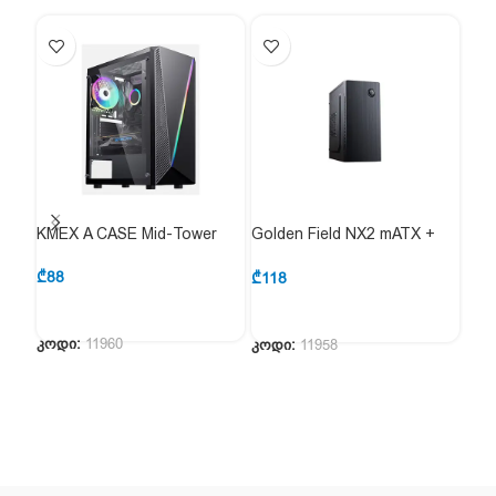
KMEX A CASE Mid-Tower
Golden Field NX2 mATX +
CMC
500W Power Supply
mAT
₾
88
₾
118
₾
10
კოდი:
11960
კოდი:
11958
კოდ